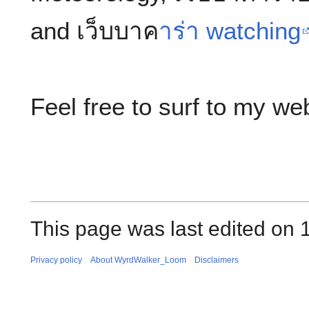
and เว็บบาค
าร่า watching
Feel free to surf to my we
This page was last edited on 1
Privacy policy
About WyrdWalker_Loom
Disclaimers