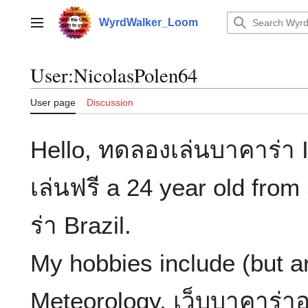
Jump
to
WyrdWalker_Loom
Main menu
content
User
:
NicolasPolen64
User page
Discussion
Hello, ทดลองเล่นบาคาร่า 
เล่นฟรี a 24 year old fro
ร่า Brazil.
My hobbies include (but ar
Meteorology, เว็บบาคาร่า